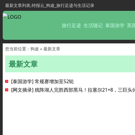
最新文章列表,特报云_狗途_旅行足迹与生活记录
旅行足迹
生活随记
泰国游学
英
您当前位置：
狗途
» 最新文章
最新文章
[泰国游学]
常规赛增加至52轮
[网文摘录]
残阵湖人完胜西部黑马！拉塞尔21+8，三巨头